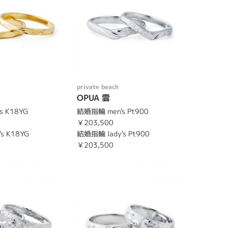
private beach
OPUA 雲
s K18YG
結婚指輪 men's Pt900
￥203,500
s K18YG
結婚指輪 lady's Pt900
￥203,500