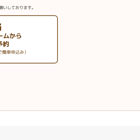
願いしております。
ームから
予約
で簡単申込み）