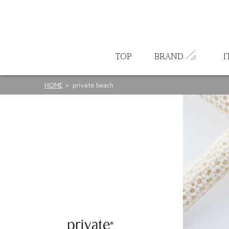
ート
TOP
BRAND
I
HOME
private beach