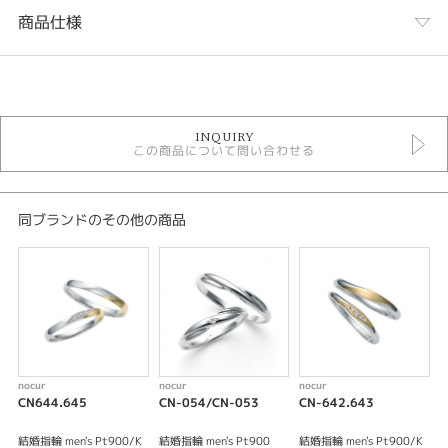
商品仕様
カテゴリ
nocur 結婚指輪
INQUIRY
結婚指輪
この商品について問い合わせる
結婚指輪シンプル
性別
同ブランドのその他の商品
レディース
メンズ
紹介文
緩やかな波をイメージしたサイドラインと流れるようなフォルムが清々しい
印象のリング。細身ながら華やかさのあるリングです。
※価格は税込になります。
nocur
nocur
nocur
n
CN644.645
CN-054/CN-053
CN-642.643
C
結婚指輪 men's Pt900/K
結婚指輪 men's Pt900
結婚指輪 men's Pt900/K
結