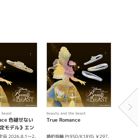
 beast
beauty and the beast
beauty a
Grace 色褪せない
True Romance
Timel
限定モデル》エン
愛《20
グ
 2026.8.1～2,
婚約指輪 Pt950/K18YG ￥297,
期間・数量