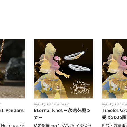
t
beauty and the beast
beauty and the
t Pendant
Eternal Knot－永遠を願っ
Timeles 
て－
愛《2026
ゲージリン
 Necklace SV
結婚指輪 men's SV925 ￥33,00
期間・数量限定品