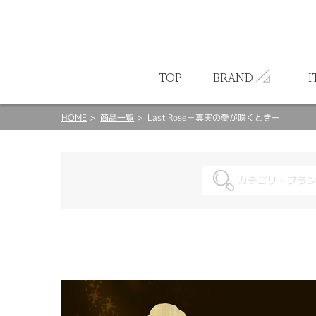
ート
TOP
BRAND
I
HOME
商品一覧
Last Rose－真実の愛が咲くときー