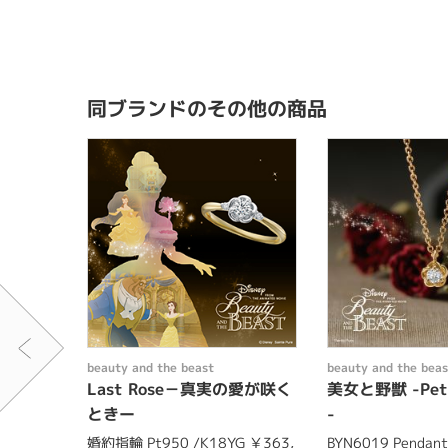
同ブランドのその他の商品
beauty and the beast
beauty and the beas
Last Rose－真実の愛が咲く
美女と野獣 -Peti
ときー
-
婚約指輪 Pt950 /K18YG ￥363,
BYN6019 Pendant