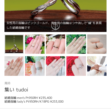
女性用の指輪はピンクゴールド、男性用の指輪はつや消しで“縁”を表現
した結婚指輪です
萬時
集い tudoi
結婚指輪 men's Pt950RH ¥235,400
結婚指輪 lady's Pt950RH/K18PG ¥253,000