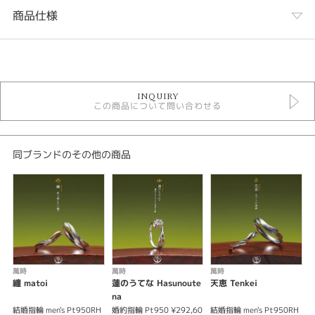
商品仕様
カテゴリ
萬時 結婚指輪
INQUIRY
結婚指輪
この商品について問い合わせる
結婚指輪コンビネーション
性別
同ブランドのその他の商品
レディース
メンズ
紹介文
萬時 (ﾏﾝｼﾞ） 集い ～縁交わり集う～
沢山の人々の縁の中で、付き合い、結婚されるカップルの方々の声からうま
れた結婚指輪です。
萬時
萬時
萬時
沢山の人々の縁が中央に集う様を顕しております。
纏 matoi
蓮のうてな Hasunoute
天恵 Tenkei
証
大人な雰囲気で上品にお着けいただけるデザインとなっております。
na
※価格は税込みになります。
結婚指輪 men's Pt950RH
婚約指輪 Pt950 ¥292,60
結婚指輪 men's Pt950RH
結