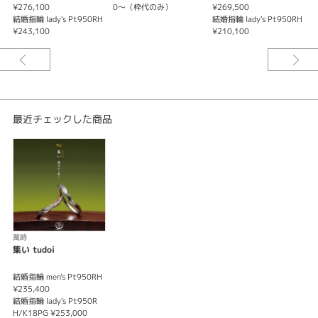
¥276,100
0～（枠代のみ）
¥269,500
¥
（地金はPt950RH・K18WG・K18PG・K18YG単色や、Pt950RH/K18YGの
結婚指輪 lady's Pt950RH
結婚指輪 lady's Pt950RH
結
コンビに変更可能です）
¥243,100
¥210,100
¥
最近チェックした商品
萬時
集い tudoi
結婚指輪 men's Pt950RH
¥235,400
結婚指輪 lady's Pt950R
H/K18PG ¥253,000