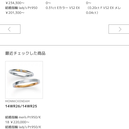
モニッケンダムは、1890年にオランダ・アムステルダムで設立され、現在は
￥234,300～
0～
0～
￥
イギリスで発信する130年以上の歴史あるダイヤモンドブランドです。
結婚指輪 lady's Pt950
0.31ct Eカラー VS2 EX
（0.20ct F VS2 EX メレ
結
￥201,300～
0.04ct）
￥
-世界三大カッターズブランド-
モニッケンダムは世界三大カッターズブランドの1つに数えられます。
ダイヤモンドのカッティング技術に最も優れており、厳正な評価基準を新た
に定める提唱をしたり、王族に愛されるダイヤモンドを創出するなど輝かし
い歴史を創ってきたダイヤモンドブランドです。
-MONNICKENDAM QUALITY-
最近チェックした商品
白く豊潤なまばゆい輝き。ブリリアンシーをもっとも大切に考えカットす
る。モニッケンダムがこだわる、白色光の美しい輝きです。「最高のダイヤ
モンド」を使用し、「最高のデザイン」を採用し、「最高の製品」を作り上
げること。これがモニッケンダムの目指す品質です。
-LUXURY WHITE-
ブリリアンシーをもっとも大切に考えカットする。モニッケンダムがこだわ
る、白色光の美しい輝きです。
MONNICKENDAM
-DESIGN POLICY-
14WR26/14WR25
モニッケンダムが考える最高のデザインとは、ダイヤモンドの輝きを最大限
に活かしたデザインです。そのため、プラチナやK18の素材の露出を少なく
結婚指輪 men's Pt950/K
し、ダイヤモンドの並びで描かれるデザインを心がけ、ダイヤモンドの魅力
18 ￥220,000～
を最大限に引き出します。
結婚指輪 lady's Pt950/K