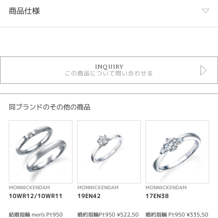
商品仕様
カテゴリ
MONNICKENDAM 結婚指輪
INQUIRY
結婚指輪
この商品について問い合わせる
結婚指輪コンビネーション
結婚指輪キュート
性別
同ブランドのその他の商品
レディース
メンズ
紹介文
MONNICKENDAM（ﾓﾆｯｹﾝﾀﾞﾑ） 14WR26/14WR25
地金はピンクゴールドとのコンビネーションにシンプルさの中にさりげない
MONNICKENDAM
MONNICKENDAM
MONNICKENDAM
M
遊び心が際立つリングです。
10WR12/10WR11
19EN42
17EN38
-MONNICKENDAM DIAMOND- モニッケンダムダイヤモンドとは?
結婚指輪 men's Pt950
婚約指輪Pt950 ¥522,50
婚約指輪 Pt950 ¥335,50
結