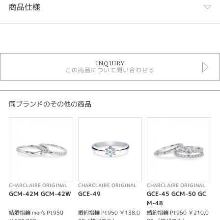
商品仕様
カテゴリ
ORIGINAL 婚約指輪
INQUIRY
婚約指輪
この商品について問い合わせる
婚約指輪キュート
リフォーム枠 リングデザイン
紹介文
同ブランドのその他の商品
Claireシリーズ GCE-44
シャルクレールオリジナルのClaireシリーズ の婚約指輪はPt950とプラチナ
の純度が高く、ハードプラチナを使用することで丈夫な枠でダイヤモンドを
留めております。
メインのダイヤは1400個に1個しか取れない大変貴重なDカラー、不純物が
少ないVSクラスの石を中心にご用意しております。
メレダイヤも不純物が少なく、美しい輝きのものを使用しております。
CHARCLAIRE ORIGINAL
CHARCLAIRE ORIGINAL
CHARCLAIRE ORIGINAL
C
高品質、リーズナブルな価格、充実したアフターメンテナンスも特徴となっ
GCM-42M GCM-42W
GCE-49
GCE-45 GCM-50 GC
G
ております。
M-48
※価格は税込になります。
結婚指輪 men's Pt950
婚約指輪 Pt950 ￥138,0
婚約指輪 Pt950 ￥210,0
婚
※センターダイヤモンドの価格は含まれません。