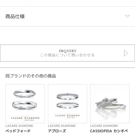
商品仕様
カテゴリ
LAZARE DIAMOND 結婚指輪
INQUIRY
結婚指輪
この商品について問い合わせる
結婚指輪ゴージャス
結婚指輪キュート
オーダーメイド ＞ 結婚指輪
同ブランドのその他の商品
性別
レディース
メンズ
紹介文
LAZARE DIAMOND LD442PR LD443PRD MILKY WAY ミルキーウェイ
LAZARE DIAMOND
LAZARE DIAMOND
LAZARE DIAMOND
L
指なじみの良い流線型で星空の光でも十分に輝くマリッジリングとなってお
ベッドフォード
アプローズ
CASSIOPEIA カシオペ
L
ります。