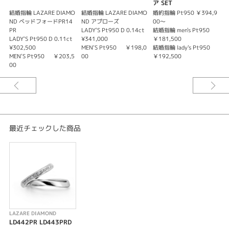
ア SET
結婚指輪 LAZARE DIAMO
結婚指輪 LAZARE DIAMO
婚約指輪 Pt950 ￥394,9
婚
The World's Most Beautiful Diamond.®️
ND ベッドフォードPR14
ND アプローズ
00～
ー世界で最も美しいダイヤモンドー
PR
LADY'S Pt950 D 0.14ct
結婚指輪 men's Pt950
結
ラザール ダイヤモンドは“世界三大カッターズブランド”のひとつに数えら
LADY'S Pt950 D 0.11ct
¥341,000
￥181,500
￥
れ、120年の歴史を誇るニューヨークのブランドです。
¥302,500
MEN'S Pt950 ￥198,0
結婚指輪 lady's Pt950
MEN'S Pt950 ￥203,5
00
￥192,500
創始者であるラザール・キャプランは、「アイディアルメイク」と呼ばれる
00
ダイヤモンドが七色に輝く完璧なプロポーションをカッティングによって実
践しました。原石が秘めた僅かな光の根源を最大限に引き出し、まばゆいま
での美しいきらめきを叶えます。
※価格は税込です。
最近チェックした商品
LAZARE DIAMOND
LD442PR LD443PRD