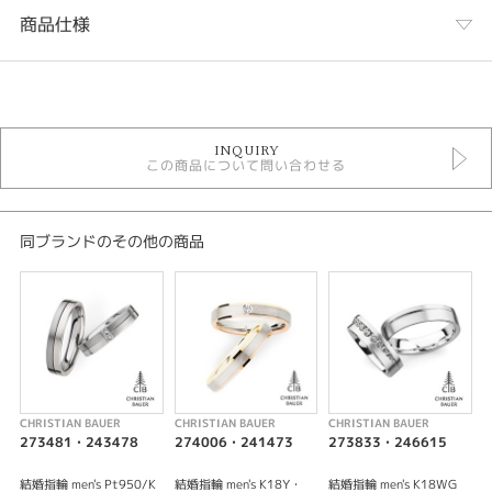
商品仕様
カテゴリ
CHRISTIAN BAUER 結婚指輪
INQUIRY
結婚指輪アンティーク
この商品について問い合わせる
結婚指輪シンプル
性別
同ブランドのその他の商品
レディース
メンズ
紹介文
※価格は全て税込となります。
CHRISTIAN BAUER
CHRISTIAN BAUER
CHRISTIAN BAUER
C
273481・243478
274006・241473
273833・246615
結婚指輪 men's Pt950/K
結婚指輪 men's K18Y・
結婚指輪 men's K18WG
結