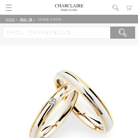
HOME
商品一覧
241628･274370