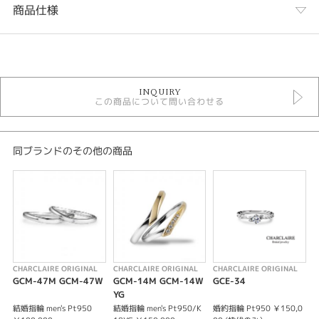
商品仕様
カテゴリ
ORIGINAL 婚約指輪
INQUIRY
婚約指輪
この商品について問い合わせる
婚約指輪シンプル
紹介文
同ブランドのその他の商品
Claireシリーズ GCE-48 リング幅2.5㎜
シャルクレールオリジナルのClaireシリーズ の婚約指輪はPt950とプラチナ
の純度が高く、ハードプラチナを使用することで丈夫な枠でダイヤモンドを
留めております。
メインのダイヤは1400個に1個しか取れない大変貴重なDカラー、不純物が
少ないVSクラスの石を中心にご用意しております。
メレダイヤも不純物が少なく、美しい輝きのものを使用しております。
高品質、リーズナブルな価格、充実したアフターメンテナンスも特徴となっ
CHARCLAIRE ORIGINAL
CHARCLAIRE ORIGINAL
CHARCLAIRE ORIGINAL
C
ております。
GCM-47M GCM-47W
GCM-14M GCM-14W
GCE-34
G
※価格は税込になります。
YG
※センターダイヤモンドの価格は含まれません。
結婚指輪 men's Pt950
結婚指輪 men's Pt950/K
婚約指輪 Pt950 ￥150,0
婚