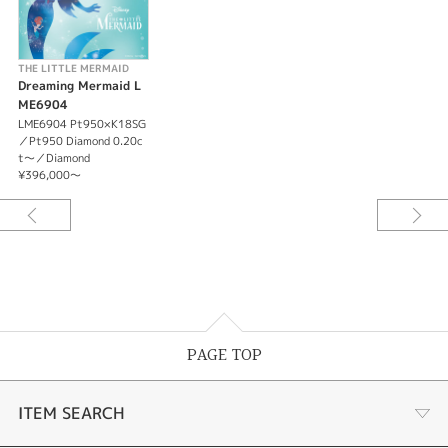
THE LITTLE MERMAID
Dreaming Mermaid L
ME6904
LME6904 Pt950×K18SG
／Pt950 Diamond 0.20c
t～／Diamond
¥396,000～
PAGE TOP
ITEM SEARCH