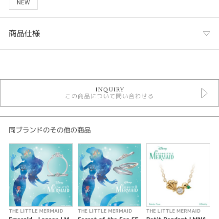
NEW
商品仕様
カテゴリ
婚約指輪キュート
INQUIRY
婚約指輪シンプル
この商品について問い合わせる
リトルマーメイド婚約指輪
紹介文
同ブランドのその他の商品
Disney The Little Mermaid Dreaming Mermaid LME6904
波打つ水面のきらめき。
夜の月明かりが水面にキラキラと映る様子をイメージ。
人間に憧れ、地上の暮らしを夢見るシーンを表現したロマンティックなデザ
インです。
ミルククラウン型の石座はアリエルが海に潜る瞬間の水しぶきをイメージし
ています。
THE LITTLE MERMAID
THE LITTLE MERMAID
THE LITTLE MERMAID
T
※価格は全て税込です