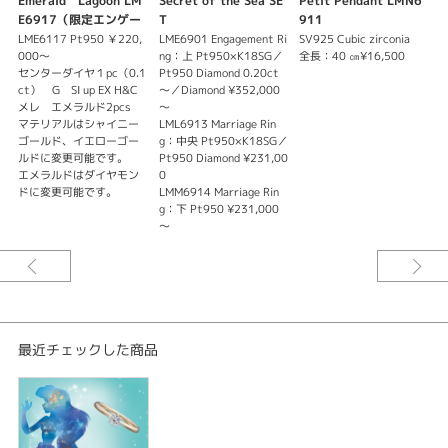
Emerald Lagoon LM
Secret of the Sea SE
Petit Pendant LMN6
D
E6917（限定エンゲー
T
911
6
ジリング）
LME6117 Pt950 ￥220,
LME6901 Engagement Ri
SV925 Cubic zirconia
L
000～
ng：上 Pt950×K18SG／
全長：40 ㎝¥16,500
d
センターダイヤ１pc（0.1
Pt950 Diamond 0.20ct
L
ct） G SI up EX H&C
～／Diamond ¥352,000
メレ エメラルド2pcs
～
マテリアルはシャイニー
LML6913 Marriage Rin
ゴールド、イエローゴー
g：中央 Pt950×K18SG／
ルドに変更可能です。
Pt950 Diamond ¥231,00
エメラルドはダイヤモン
0
ドに変更可能です。
LMM6914 Marriage Rin
g：下 Pt950 ¥231,000
～
最近チェックした商品