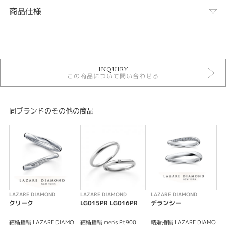
商品仕様
カテゴリ
LAZARE DIAMOND 結婚指輪
INQUIRY
結婚指輪
この商品について問い合わせる
結婚指輪シンプル
性別
同ブランドのその他の商品
レディース
メンズ
紹介文
LAZARE DIAMOND LD528PRM LD528PRL ORION オリオン
リングの側面にダイヤモンドが贅沢にあしらわれており、立体感のあるデザ
インはカジュアルでもフォーマルなシーンでも着けこなせそうなデザインで
LAZARE DIAMOND
LAZARE DIAMOND
LAZARE DIAMOND
L
す。
クリーク
LG015PR LG016PR
デランシー
F
赤道上にある『オリオン座』は星めぐりをするには欠かせない星座です。
冬の大三角形の一角を担うオリオン座は、冬のダイヤモンドの一角も担って
結婚指輪 LAZARE DIAMO
結婚指輪 men's Pt900
結婚指輪 LAZARE DIAMO
婚