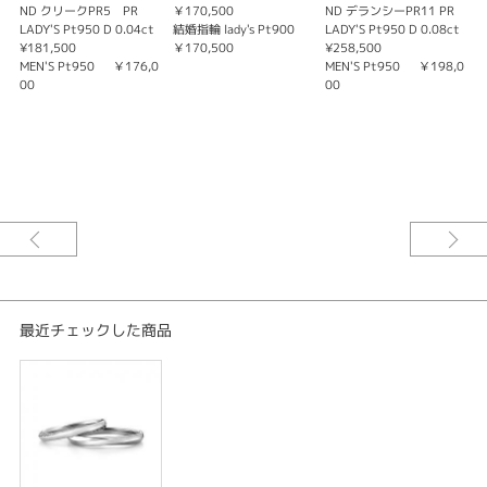
います。
ND クリークPR5 PR
￥170,500
ND デランシーPR11 PR
指なじみのいい流線形で、サイドメレは七つの星で構成されるオリオンを彷
LADY'S Pt950 D 0.04ct
結婚指輪 lady's Pt900
LADY'S Pt950 D 0.08ct
彿とするデザインです。
¥181,500
￥170,500
¥258,500
MEN'S Pt950 ￥176,0
MEN'S Pt950 ￥198,0
00
00
The World's Most Beautiful Diamond.®️
ー世界で最も美しいダイヤモンドー
ラザール ダイヤモンドは“世界三大カッターズブランド”のひとつに数えら
れ、120年の歴史を誇るニューヨークのブランドです。
創始者であるラザール・キャプランは、「アイディアルメイク」と呼ばれる
ダイヤモンドが七色に輝く完璧なプロポーションをカッティングによって実
践しました。原石が秘めた僅かな光の根源を最大限に引き出し、まばゆいま
での美しいきらめきを叶えます。
※価格は税込です。
最近チェックした商品