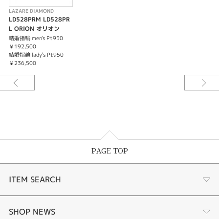
LAZARE DIAMOND
LD528PRM LD528PR
L ORION オリオン
結婚指輪 men's Pt950
￥192,500
結婚指輪 lady's Pt950
￥236,500
PAGE TOP
ITEM SEARCH
婚約指輪
SHOP NEWS