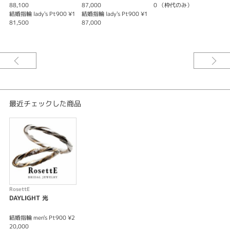
となくデザインされています。
88,100
87,000
0 （枠代のみ）
メンズはミル打ちがアクセントとなり、シンプルながらも個性的なリング。
結婚指輪 lady's Pt900 ¥1
結婚指輪 lady's Pt900 ¥1
レディースはカジュアルな２色のコンビネーションと、上品な流れるダイヤ
81,500
87,000
モンドがバランスよく、普段使いしていただきやすいリングです。
※価格は税込みになります。
最近チェックした商品
RosettE
DAYLIGHT 光
結婚指輪 men's Pt900 ¥2
20,000