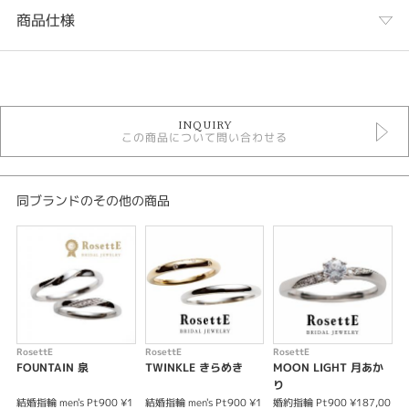
商品仕様
カテゴリ
RosettE 結婚指輪
INQUIRY
結婚指輪
この商品について問い合わせる
結婚指輪アンティーク
結婚指輪キュート
性別
同ブランドのその他の商品
レディース
メンズ
紹介文
RosettE DAYLIGHT 光
「ふたりを包み込む太陽の光、永遠の幸福を授かる様に」というコンセプト
RosettE
RosettE
RosettE
R
を元に、「いたずらな太陽の木漏れ日で目を覚ました木陰のお昼寝」をイメ
FOUNTAIN 泉
TWINKLE きらめき
MOON LIGHT 月あか
ージしたデザインです。
り
マリッジリングは、たくさんの幸せをイメージしたミル打ちが、とぎれるこ
結婚指輪 men's Pt900 ¥1
結婚指輪 men's Pt900 ¥1
婚約指輪 Pt900 ¥187,00
婚