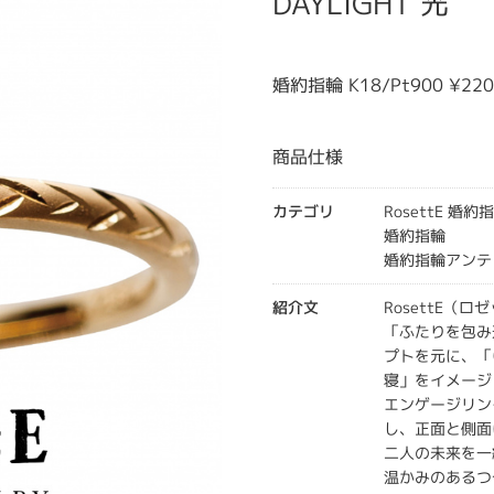
DAYLIGHT 光
婚約指輪 K18/Pt900 ¥2
商品仕様
カテゴリ
RosettE 婚約
婚約指輪
婚約指輪アンテ
紹介文
RosettE（ロゼ
「ふたりを包み
プトを元に、「
寝」をイメージ
エンゲージリン
し、正面と側面
二人の未来を一
温かみのあるつ