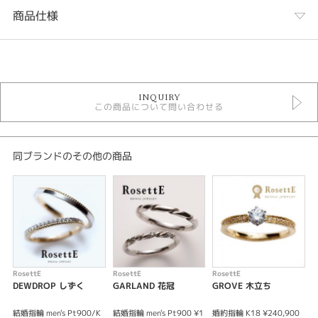
商品仕様
カテゴリ
RosettE 結婚指輪
INQUIRY
結婚指輪
この商品について問い合わせる
結婚指輪コンビネーション
結婚指輪シンプル
性別
同ブランドのその他の商品
レディース
メンズ
紹介文
RosettE MAGIC 魔法
「なにげないひとときも、ほんのちいさな出来事もふたりだとほら不思議、
RosettE
RosettE
RosettE
R
世界の全てが輝き始める」というコンセプトを元に、おふたりが「互いに影
DEWDROP しずく
GARLAND 花冠
GROVE 木立ち
になり、日向になりながら、助け合って生きていく、これからの未来を」と
イメージしデザインされました。
結婚指輪 men's Pt900/K
結婚指輪 men's Pt900 ¥1
婚約指輪 K18 ¥240,900
婚