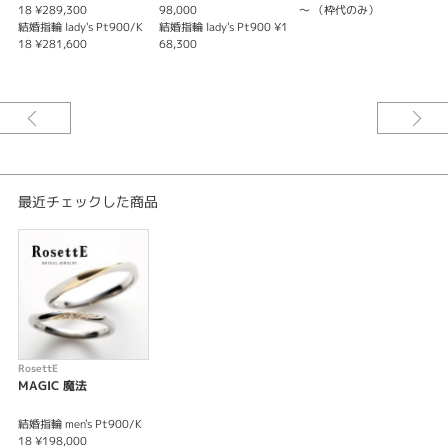
ゴールドとシルバーのコンビリングで肌なじみの良い仕上がりとなっており
18 ¥289,300
98,000
～ （枠代のみ）
ます。自分だけの特別なリングをお探しの方にぴったりリングです。
結婚指輪 lady's Pt900/K
結婚指輪 lady's Pt900 ¥1
マリッジリングは緩やかなカーブを描いたデザインとなっております。“何
18 ¥281,600
68,300
気なく過ぎていく日々の中で助け合うことを忘れないように”というおふた
りの優しい気持ちを表現しています。
※価格は税込みになります。
最近チェックした商品
RosettE
MAGIC 魔法
結婚指輪 men's Pt900/K
18 ¥198,000