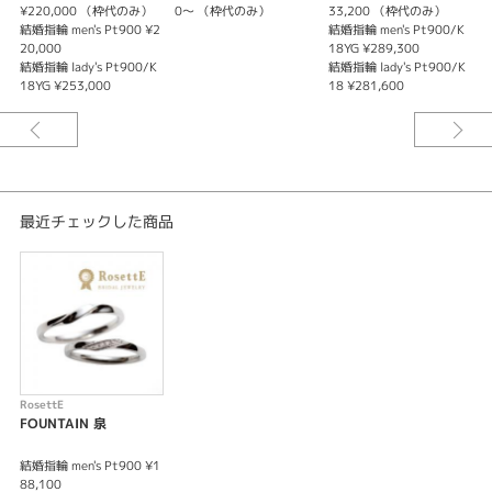
しています。ミル打ちを施すことで、大人っぽくクラシカルに着けていただ
¥220,000 （枠代のみ）
0～ （枠代のみ）
33,200 （枠代のみ）
けます。
結婚指輪 men's Pt900 ¥2
結婚指輪 men's Pt900/K
メンズは中央にひねりを入れる事でシンプルすぎず、程よいおしゃれを楽し
20,000
18YG ¥289,300
んでいただけます。
結婚指輪 lady's Pt900/K
結婚指輪 lady's Pt900/K
18YG ¥253,000
18 ¥281,600
※価格は税込みになります。
最近チェックした商品
RosettE
FOUNTAIN 泉
結婚指輪 men's Pt900 ¥1
88,100