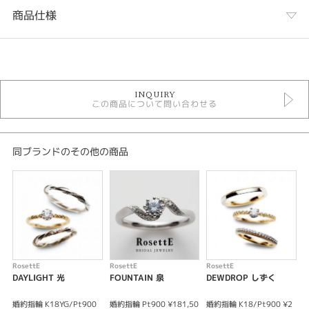
商品仕様
カテゴリ
RosettE 結婚指輪
INQUIRY
結婚指輪
この商品について問い合わせる
結婚指輪シンプル
性別
同ブランドのその他の商品
レディース
メンズ
紹介文
RosettE FOUNTAIN 泉
「喜びも悲しみも、愛おしい日々、あふれる愛情は絶えることなく」という
コンセプトを元に、「広い庭でのかくれんぼ。わざと木につけたみちしる
RosettE
RosettE
RosettE
R
べ。すぐにみつけられるように。」とイメージしデザインされました。
DAYLIGHT 光
FOUNTAIN 泉
DEWDROP しずく
マリッジリングのななめのラインは、木につけた道しるべをイメージし、道
しるべの先の幸せの象徴である泉の輝く水面を、レディースのダイヤで表現
婚約指輪 K18YG/Pt900
婚約指輪 Pt900 ¥181,50
婚約指輪 K18/Pt900 ¥2
婚